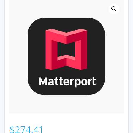
$
274.41