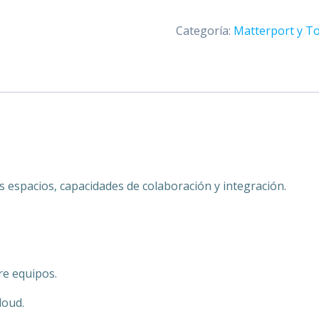
Business
Anual
Categoría:
Matterport y T
cantidad
 espacios, capacidades de colaboración y integración.
re equipos.
loud.