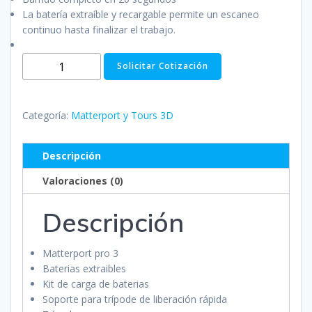
La batería extraíble y recargable permite un escaneo
continuo hasta finalizar el trabajo.
Matterport
Solicitar Cotización
pro3
Performance
kit
Categoría:
Matterport y Tours 3D
cantidad
Descripción
Valoraciones (0)
Descripción
Matterport pro 3
Baterias extraibles
Kit de carga de baterias
Soporte para trípode de liberación rápida