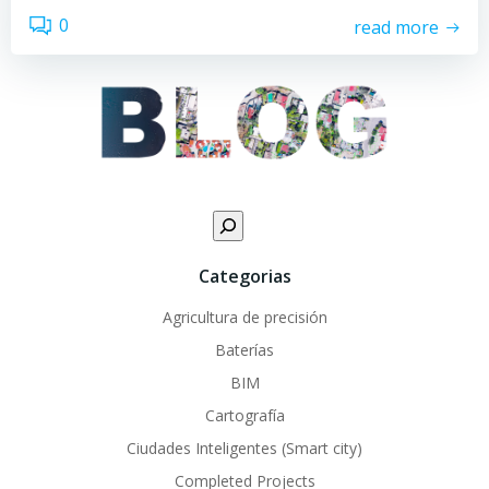
0
read more
B
u
Categorias
s
c
Agricultura de precisión
a
Baterías
r
BIM
Cartografía
Ciudades Inteligentes (Smart city)
Completed Projects