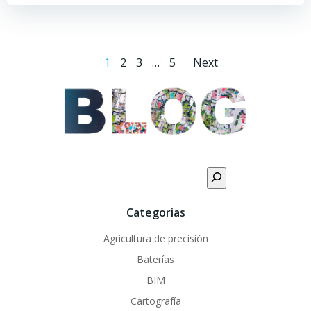
Posts
Posts
Page
Page
Page
Page
1
2
3
…
5
Next
navigation
navigati
Buscar
Categorias
Agricultura de precisión
Baterías
BIM
Cartografía