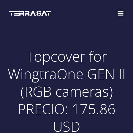
Saltar
al
contenido
Topcover for
WingtraOne GEN II
(RGB cameras)
PRECIO: 175.86
USD