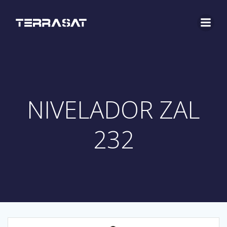
Saltar
al
contenido
NIVELADOR ZAL
232