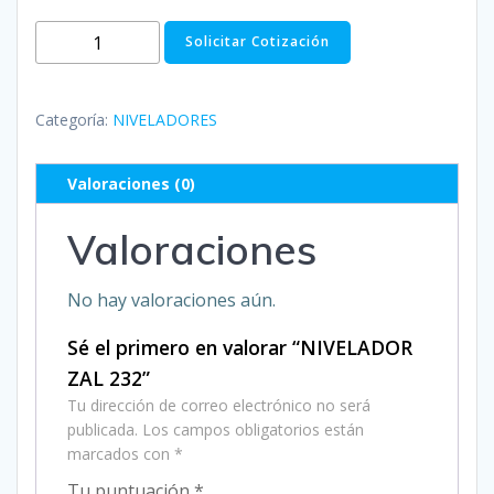
NIVELADOR
Solicitar Cotización
ZAL
232
cantidad
Categoría:
NIVELADORES
Valoraciones (0)
Valoraciones
No hay valoraciones aún.
Sé el primero en valorar “NIVELADOR
ZAL 232”
Tu dirección de correo electrónico no será
publicada.
Los campos obligatorios están
marcados con
*
Tu puntuación
*