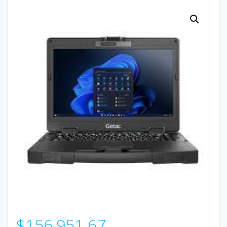
$
156,951.67