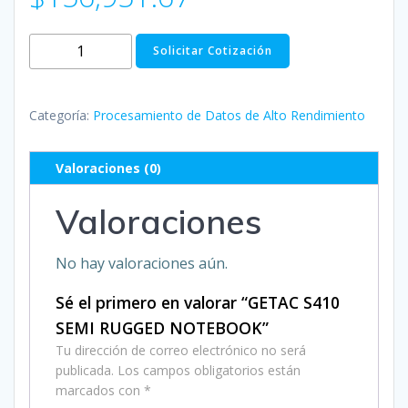
GETAC
Solicitar Cotización
S410
SEMI
RUGGED
Categoría:
Procesamiento de Datos de Alto Rendimiento
NOTEBOOK
cantidad
Valoraciones (0)
Valoraciones
No hay valoraciones aún.
Sé el primero en valorar “GETAC S410
SEMI RUGGED NOTEBOOK”
Tu dirección de correo electrónico no será
publicada.
Los campos obligatorios están
marcados con
*