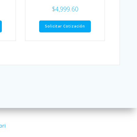
$
4,999.60
Solicitar Cotización
bri