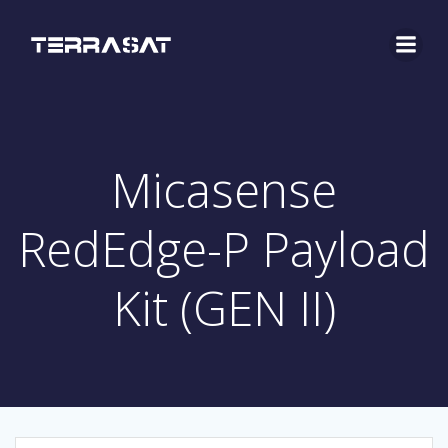
Saltar
al
contenido
Micasense
RedEdge-P Payload
Kit (GEN II)