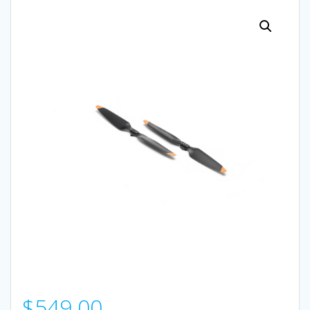
$
549.00