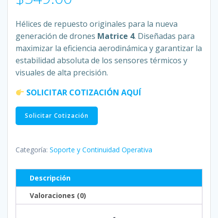
Hélices de repuesto originales para la nueva
generación de drones
Matrice 4
. Diseñadas para
maximizar la eficiencia aerodinámica y garantizar la
estabilidad absoluta de los sensores térmicos y
visuales de alta precisión.
SOLICITAR COTIZACIÓN AQUÍ
Hélices
Solicitar Cotización
para
Serie
DJI
Categoría:
Soporte y Continuidad Operativa
Matrice
4
Descripción
(M4E
Valoraciones (0)
/
M4T)