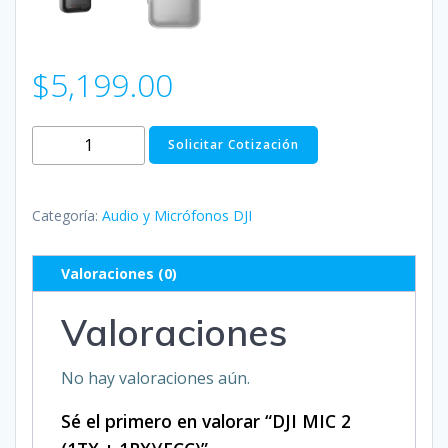
$
5,199.00
DJI
Solicitar Cotización
MIC
2
(1TX
Categoría:
Audio y Micrófonos DJI
+
1RX)
Valoraciones (0)
(FCC)
cantidad
Valoraciones
No hay valoraciones aún.
Sé el primero en valorar “DJI MIC 2