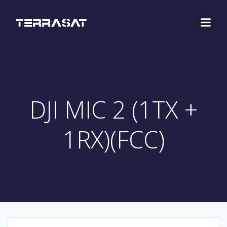
Saltar
al
contenido
DJI MIC 2 (1TX +
1RX)(FCC)