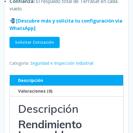
Confianza:
El respaldo total de Terrasat en cada
vuelo.
[Descubre más y solicita tu configuración vía
WhatsApp]
DJI
Solicitar Cotización
Matrice
400
RTK
Categoría:
Seguridad e Inspección Industrial
cantidad
Descripción
Valoraciones (0)
Descripción
Rendimiento