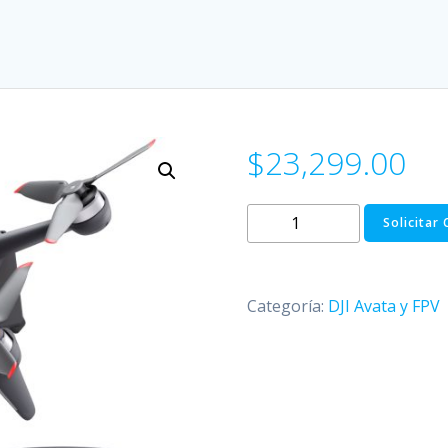
$
23,299.00
DJI
Solicitar
FPV
EXPLORER
COMBO
Categoría:
DJI Avata y FPV
cantidad