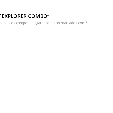
FPV EXPLORER COMBO”
cada.
Los campos obligatorios están marcados con
*