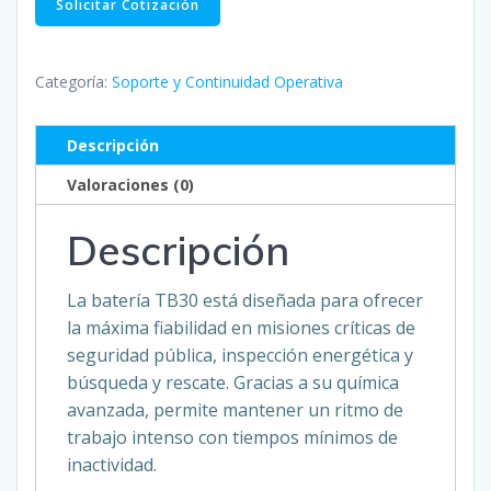
Solicitar Cotización
de
Vuelo
Inteligente
Categoría:
Soporte y Continuidad Operativa
TB30
para
Descripción
Serie
Valoraciones (0)
DJI
Matrice
Descripción
30
(Edición
Universal)
La batería TB30 está diseñada para ofrecer
cantidad
la máxima fiabilidad en misiones críticas de
seguridad pública, inspección energética y
búsqueda y rescate. Gracias a su química
avanzada, permite mantener un ritmo de
trabajo intenso con tiempos mínimos de
inactividad.