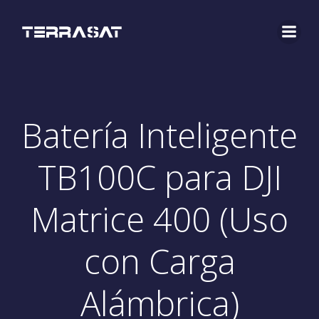
Saltar
al
contenido
Batería Inteligente
TB100C para DJI
Matrice 400 (Uso
con Carga
Alámbrica)