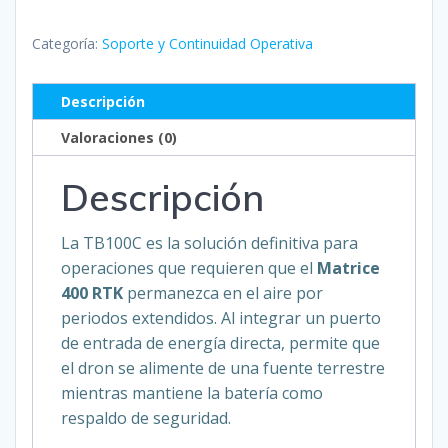
TB100C
para
Categoría:
Soporte y Continuidad Operativa
DJI
Matrice
Descripción
400
Valoraciones (0)
(Uso
con
Descripción
Carga
Alámbrica)
cantidad
La TB100C es la solución definitiva para
operaciones que requieren que el
Matrice
400 RTK
permanezca en el aire por
periodos extendidos. Al integrar un puerto
de entrada de energía directa, permite que
el dron se alimente de una fuente terrestre
mientras mantiene la batería como
respaldo de seguridad.