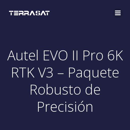
Saltar
al
contenido
Autel EVO II Pro 6K
RTK V3 – Paquete
Robusto de
Precisión